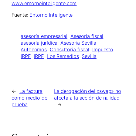
www.entornointeligente.com
Fuente:
Entorno Inteligente
asesoría empresarial
Asesoría fiscal
asesoría jurídica
Asesoría Sevilla
Autonomos
Consultoría fiscal
Impuesto
IRPF
IRPF
Los Remedios
Sevilla
←
La factura
La derogación del «swap» no
como medio de
afecta a la acción de nulidad
prueba
→